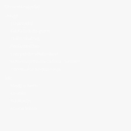
Otvoreni natječaji
Usluge
EU projekti
Edukativni programi
Civilno društvo
Poduzetništvo
Energetska učinkovitost
Kulturna/prirodna baština i turizam
Individualna savjetovanja
Info
Mediji o nama
Kontakt
Publikacije
Korisni linkovi