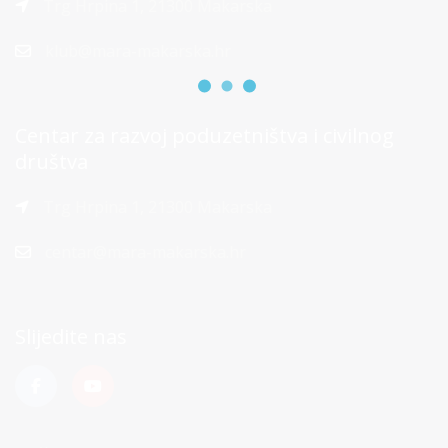
Trg Hrpina 1, 21300 Makarska
klub@mara-makarska.hr
Centar za razvoj poduzetništva i civilnog
društva
Trg Hrpina 1, 21300 Makarska
centar@mara-makarska.hr
Slijedite nas