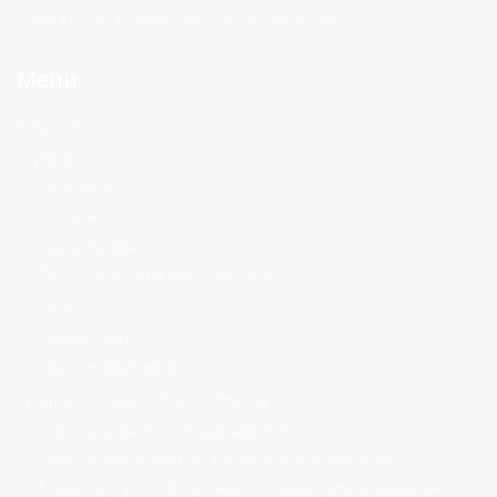
dijeliti s trećim stranama bez Vaše izričite privole.
Menu
Početna
O nama
Općenito
Važni akti
Javna nabava
Pravo na pristup informacijama
Projekti
Naši projekti
Odobreni projekti
Strateško-planska dokumentacija
Strategija razvoja Grada Makarske
Plan razvoja kulturnog turizma Grada Makarske
Lokalni program djelovanja za mlade Grada Makarske