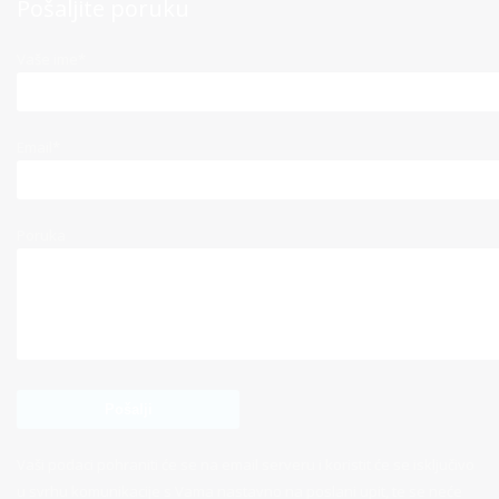
Pošaljite poruku
Vaše ime*
Email*
Poruka
Vaši podaci pohraniti će se na email serveru i koristit će se isključivo
u svrhu komunikacije s Vama nastavno na poslani upit, te se neće