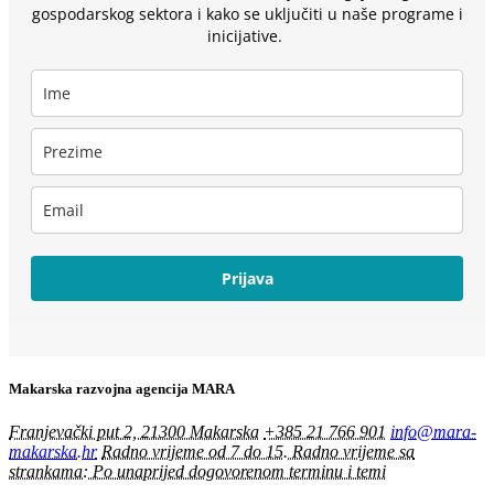
gospodarskog sektora i kako se uključiti u naše programe i
inicijative.
Prijava
Makarska razvojna agencija MARA
Franjevački put 2, 21300 Makarska
+385 21 766 901
info@mara-
makarska.hr
Radno vrijeme od 7 do 15. Radno vrijeme sa
strankama: Po unaprijed dogovorenom terminu i temi