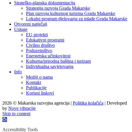
Strateško-planska dokumentacija
Strategija razvoja Grada Makarske
Plan razvoja kulturnog turizma Grada Makarske
Lokalni program djelovanja za mlade Grada Makarske
Otvoreni natječaji
Usluge
EU projekti
Edukativni programi
Civilno društvo
Poduzetništvo
Energetska učinkovitost
Kulturna/prirodna baština i turizam
Individualna savjetovanja
Info
Mediji o nama
Kontakt
Publikacije
Korisni linkovi
2026 © Makarska razvojna agencija |
Politika kolačića
| Developed
by
Nove vibracije
Skip to content
Open
toolbar
Accessibility Tools