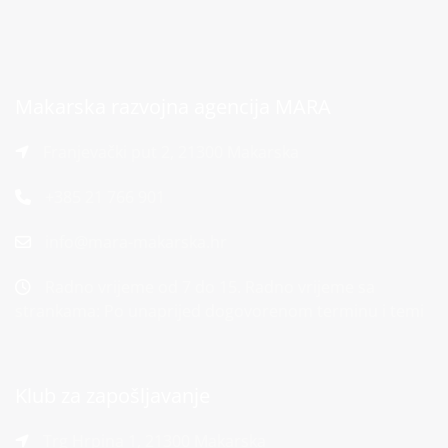
Makarska razvojna agencija MARA
Franjevački put 2, 21300 Makarska
+385 21 766 901
info@mara-makarska.hr
Radno vrijeme od 7 do 15. Radno vrijeme sa
strankama: Po unaprijed dogovorenom terminu i temi
Klub za zapošljavanje
Trg Hrpina 1, 21300 Makarska