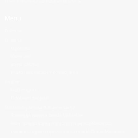
s trećim stranama bez Vaše izričite privole.
Menu
Početna
O nama
Općenito
Važni akti
Javna nabava
Pravo na pristup informacijama
Projekti
Naši projekti
Odobreni projekti
Strateško-planska dokumentacija
Strategija razvoja Grada Makarske
Plan razvoja kulturnog turizma Grada Makarske
Lokalni program djelovanja za mlade Grada Makarske