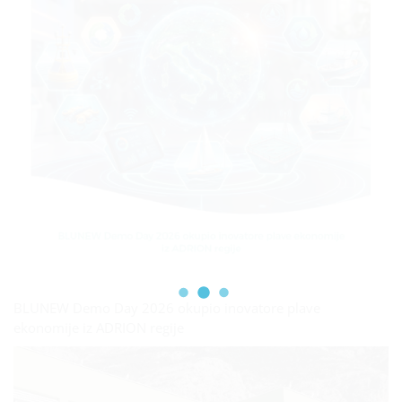
BLUNEW Demo Day 2026 okupio inovatore plave
ekonomije iz ADRION regije