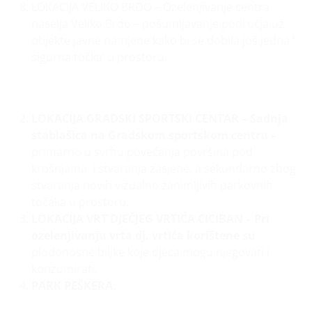
LOKACIJA VELIKO BRDO – Ozelenjivanje centra
naselja Veliko Brdo – pošumljavanje područja uz
objekte javne namjene kako bi se dobila još jedna ‘
sigurna točka’ u prostoru.
LOKACIJA GRADSKI SPORTSKI CENTAR – Sadnja
stablašica na Gradskom sportskom centru –
primarno u svrhu povećanja površina pod
krošnjama i stvaranja zasjene, a sekundarno zbog
stvaranja novih vizualno zanimljivih parkovnih
točaka u prostoru.
LOKACIJA VRT DJEČJEG VRTIĆA CICIBAN – Pri
ozelenjivanju vrta dj. vrtića korištene su
plodonosne biljke koje djeca mogu njegovati i
konzumirati.
PARK PEŠKERA.