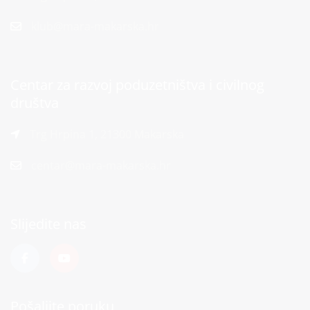
klub@mara-makarska.hr
Centar za razvoj poduzetništva i civilnog
društva
Trg Hrpina 1, 21300 Makarska
centar@mara-makarska.hr
Slijedite nas
Pošaljite poruku