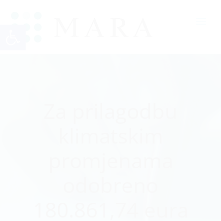
Open toolbar
Za prilagodbu
klimatskim
promjenama
odobreno
180.861,74 eura