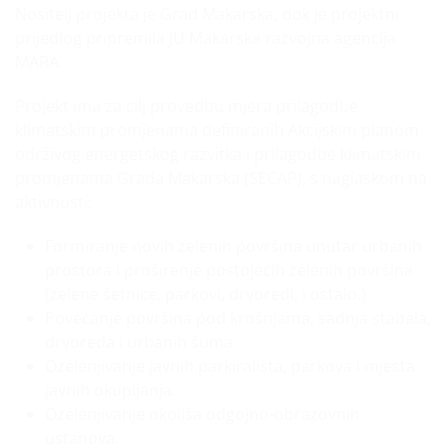
Nositelj projekta je Grad Makarska, dok je projektni
prijedlog pripremila JU Makarska razvojna agencija
MARA.
Projekt ima za cilj provedbu mjera prilagodbe
klimatskim promjenama definiranih Akcijskim planom
održivog energetskog razvitka i prilagodbe klimatskim
promjenama Grada Makarska (SECAP), s naglaskom na
aktivnosti:
Formiranje novih zelenih površina unutar urbanih
prostora i proširenje postojećih zelenih površina
(zelene šetnice, parkovi, drvoredi, i ostalo.).
Povećanje površina pod krošnjama, sadnja stabala,
drvoreda i urbanih šuma.
Ozelenjivanje javnih parkirališta, parkova i mjesta
javnih okupljanja.
Ozelenjivanje okoliša odgojno-obrazovnih
ustanova.