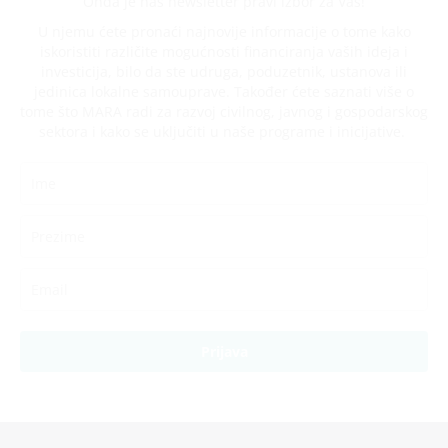
Onda je naš newsletter pravi izbor za Vas!
U njemu ćete pronaći najnovije informacije o tome kako
iskoristiti različite mogućnosti financiranja vaših ideja i
investicija, bilo da ste udruga, poduzetnik, ustanova ili
jedinica lokalne samouprave. Također ćete saznati više o
tome što MARA radi za razvoj civilnog, javnog i gospodarskog
sektora i kako se uključiti u naše programe i inicijative.
Prijava