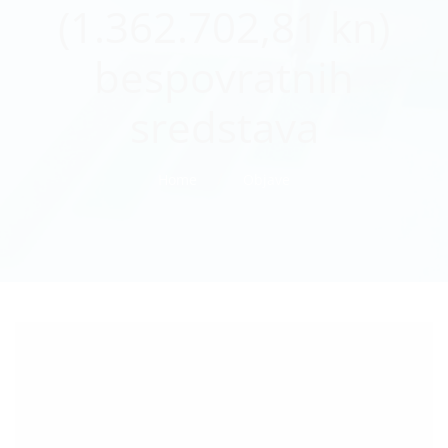
(1.362.702,81 kn)
bespovratnih
sredstava
Home
Objave