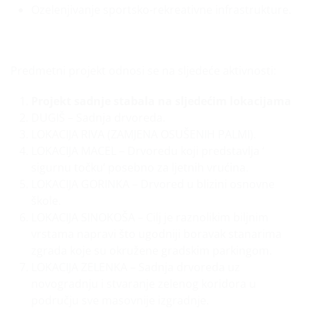
Ozelenjivanje sportsko-rekreativne infrastrukture.
Predmetni projekt odnosi se na sljedeće aktivnosti:
Projekt sadnje stabala na sljedećim lokacijama
DUGIŠ – Sadnja drvoreda.
LOKACIJA RIVA (ZAMJENA OSUŠENIH PALMI).
LOKACIJA MACEL – Drvoredu koji predstavlja ‘
sigurnu točku’ posebno za ljetnih vrućina.
LOKACIJA GORINKA – Drvored u blizini osnovne
škole.
LOKACIJA SINOKOŠA – Cilj je raznolikim biljnim
vrstama napravi što ugodniji boravak stanarima
zgrada koje su okružene gradskim parkingom.
LOKACIJA ZELENKA – Sadnja drvoreda uz
novogradnju i stvaranje zelenog koridora u
području sve masovnije izgradnje.