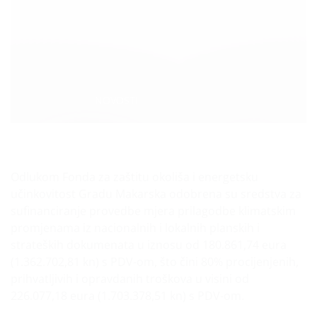
Categories:
NOVOSTI
Odlukom Fonda za zaštitu okoliša i energetsku
učinkovitost Gradu Makarska odobrena su sredstva za
sufinanciranje provedbe mjera prilagodbe klimatskim
promjenama iz nacionalnih i lokalnih planskih i
strateških dokumenata u iznosu od 180.861,74 eura
(1.362.702,81 kn) s PDV-om, što čini 80% procijenjenih,
prihvatljivih i opravdanih troškova u visini od
226.077,18 eura (1.703.378,51 kn) s PDV-om.