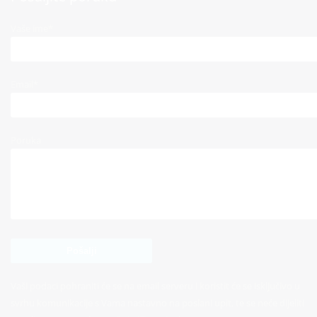
Vaše ime*
Email*
Poruka
Vaši podaci pohraniti će se na email serveru i koristit će se isključivo u
svrhu komunikacije s Vama nastavno na poslani upit, te se neće dijeliti